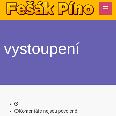
vystoupení
Komentáře nejsou povolené
u