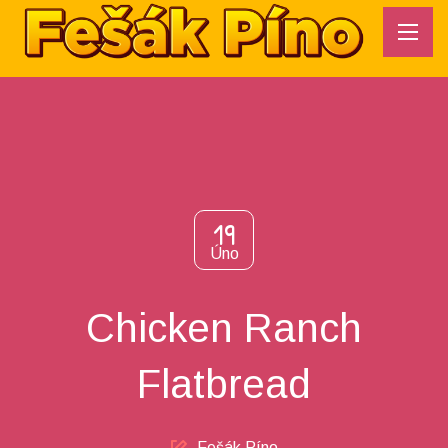
19
Úno
Chicken Ranch
Flatbread
Author
Fešák Píno