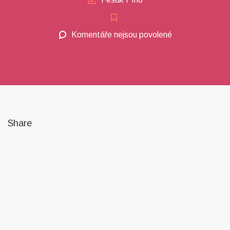
Komentáře nejsou povolené
u
textu
s
názvem
Chicken
Ranch
Flatbread
Share