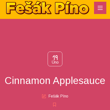
19
Úno
Cinnamon Applesauce
Author
Fešák Píno