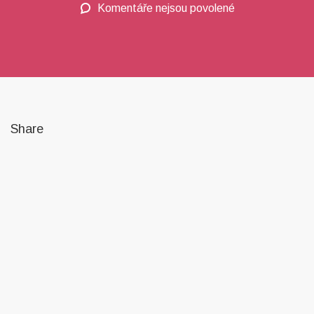
Komentáře nejsou povolené
u
textu
s
názvem
Cinnamon
Applesauce
Share