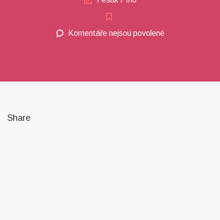
Komentáře nejsou povolené
u
textu
s
názvem
Lorem
ipsum
dolor
Share
sit
amet