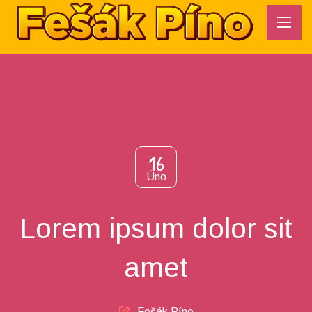
16
Úno
Lorem ipsum dolor sit
amet
Author
Fešák Píno