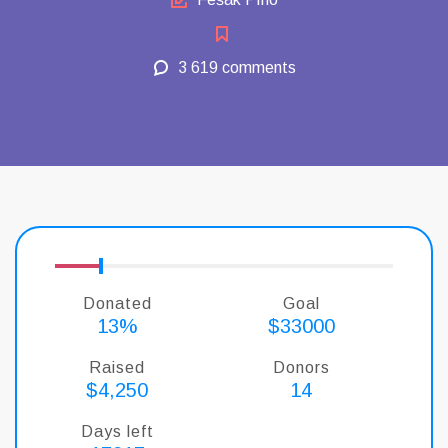
3 619 comments
Donated
Goal
13%
$33000
Raised
Donors
$4,250
14
Days left