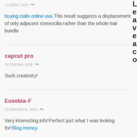
L
3 LEDNA, 2023
/
e
buying cialis online usa
This result suggests a displacement
a
of only adjacent stereocilia rather than the whole hair
v
bundle
e
a
c
capcut pro
o
25 ČERVNA, 2024
/
Such creativity!
Eusebia-F
13 ČERVENCE, 2024
/
Very interesting info!Perfect just what I was looking
for!
Blog money