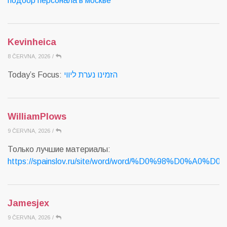
подбор персонала в москве
Kevinheica
8 ČERVNA, 2026
/
Today’s Focus:
הזמינו נערת ליווי
WilliamPlows
9 ČERVNA, 2026
/
Только лучшие материалы:
https://spainslov.ru/site/word/word/%D0%98%D0%A
Jamesjex
9 ČERVNA, 2026
/