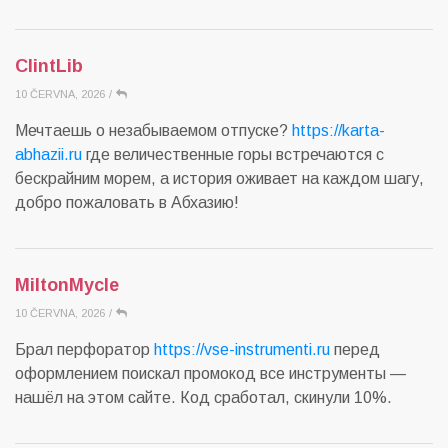
ClintLib
10 ČERVNA, 2026
/
Мечтаешь о незабываемом отпуске?
https://karta-
abhazii.ru
где величественные горы встречаются с
бескрайним морем, а история оживает на каждом шагу,
добро пожаловать в Абхазию!
MiltonMycle
10 ČERVNA, 2026
/
Брал перфоратор
https://vse-instrumenti.ru
перед
оформлением поискал промокод все инструменты —
нашёл на этом сайте. Код сработал, скинули 10%.