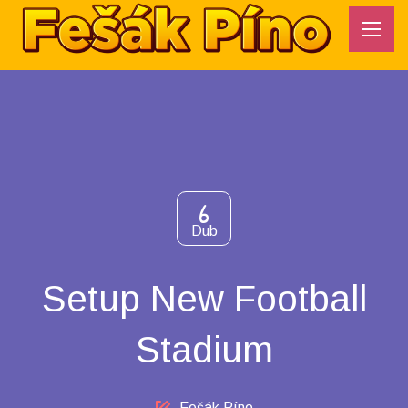
6
Dub
Setup New Football
Stadium
Author
Fešák Píno